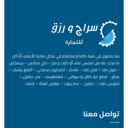
متخصصون في تلبية كافة إحتياجاتكم في مجال صناعة الأعلاف أياً كان
ما تبحث عنه من مكبس علف أو دايات و بكر – داي مكابس – بريمكس
– فول فات / هاي فات – فلاكر – اكسترودر سمكي – أصابع رياشات –
مجازر – قطع غيار كتائن و سوافي – مغناطيسات – سن درافيل –
تخويش دايات – درافيل – عصر زيوت – موازين تعبئة – غلايات
تواصل معنا